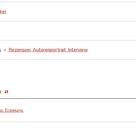
nker
s
Rezension, Autorenportrait, Interview
>
l
s. Erzielung.