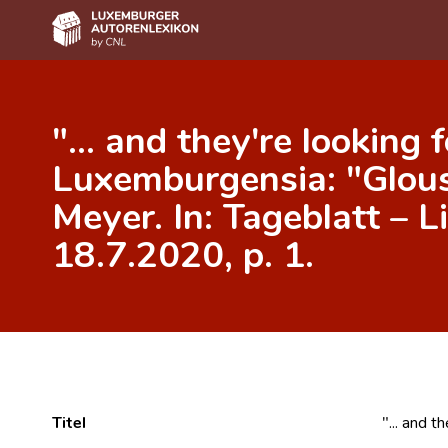
Home
"... and they're looking 
Autor(inn)en A-Z
Luxemburgensia: "Glou
Erweiterte Suche
Meyer. In: Tageblatt – L
Häufige Fragen und Antworten
18.7.2020, p. 1.
CNL
Forschungsgruppe
Kontakt
Titel
"... and 