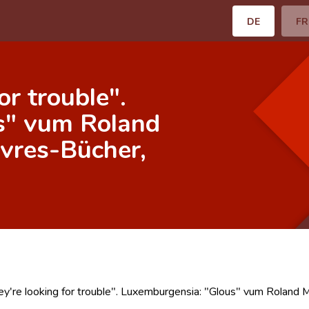
DE
FR
for trouble".
s" vum Roland
ivres-Bücher,
they're looking for trouble". Luxemburgensia: "Glous" vum Roland M