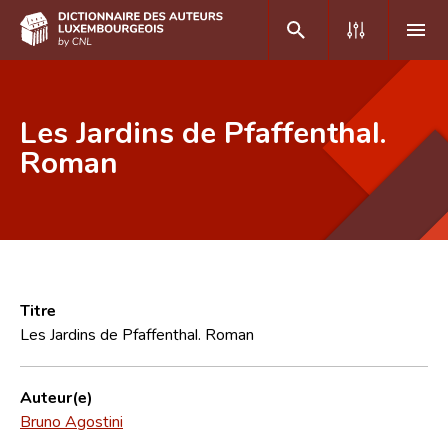
DE
FR
Les Jardins de Pfaffenthal.
Roman
Accueil
Auteur(e)s A-Z
Recherche avancée
Foire aux questions
Titre
Les Jardins de Pfaffenthal. Roman
CNL
Équipe scientifique
Auteur(e)
Bruno Agostini
Contact