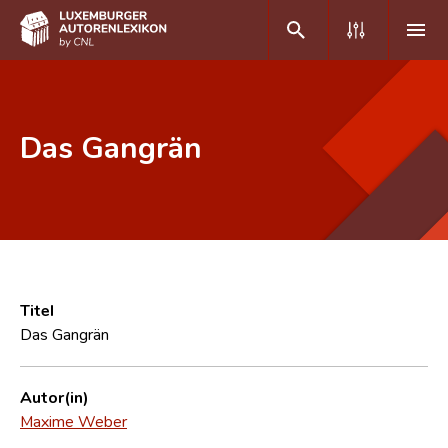
DE
FR
Das Gangrän
Home
Autor(inn)en A-Z
Erweiterte Suche
Häufige Fragen und Antworten
Titel
Das Gangrän
CNL
Forschungsgruppe
Autor(in)
Maxime Weber
Kontakt