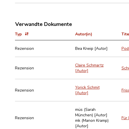
Verwandte Dokumente
Typ
Autor(in)
Tite
Rezension
Bea Kneip [Autor]
Pod
Claire Schmartz
Rezension
Schü
[Autor]
Yorick Schmit
Rezension
Fris
[Autor]
müs (Sarah
München) [Autor]
Rezension
Für 
mk (Manon Kramp)
[Autor]