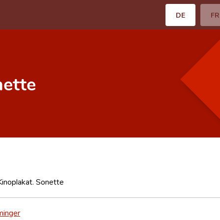
DE
FR
nette
inoplakat. Sonette
minger