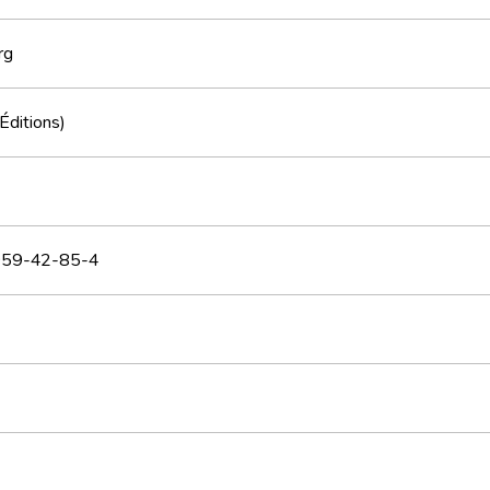
rg
(Éditions)
59-42-85-4