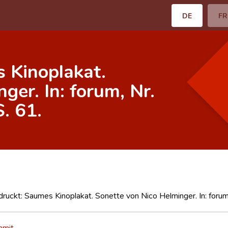
DE
FR
s Kinoplakat.
ger. In: forum, Nr.
. 61.
druckt: Saumes Kinoplakat. Sonette von Nico Helminger. In: foru
hmit