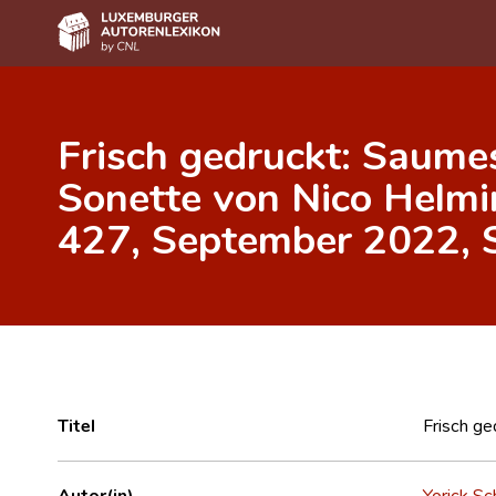
Home
Frisch gedruckt: Saume
Autor(inn)en A-Z
Sonette von Nico Helmin
Erweiterte Suche
427, September 2022, S
Häufige Fragen und Antworten
CNL
Forschungsgruppe
Kontakt
Titel
Frisch ge
Autor(in)
Yorick Sc