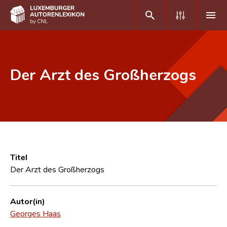
DE
FR
Der Arzt des Großherzogs
Home
Autor(inn)en A-Z
Erweiterte Suche
Häufige Fragen und Antworten
Titel
Der Arzt des Großherzogs
CNL
Forschungsgruppe
Autor(in)
Georges Haas
Kontakt