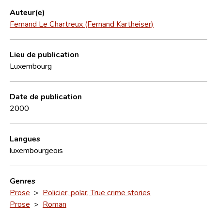
Auteur(e)
Fernand Le Chartreux (Fernand Kartheiser)
Lieu de publication
Luxembourg
Date de publication
2000
Langues
luxembourgeois
Genres
Prose
>
Policier, polar, True crime stories
Prose
>
Roman