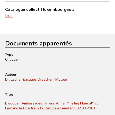
Catalogue collectif luxembourgeois
Lien
Documents apparentés
Type
Critique
Auteur
Dr. Escher (Jacques Drescher) [Auteur]
Titre
E gudden Ambassadeur fir ons Arméi. "Helleg Muecht" vum
Fernand le Chartreux.In: Den neie Feierkrop 02.03.2001.