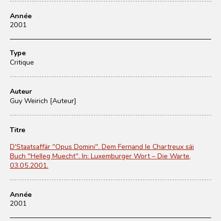
Année
2001
Type
Critique
Auteur
Guy Weirich [Auteur]
Titre
D'Staatsaffär "Opus Domini". Dem Fernand le Chartreux säi
Buch "Helleg Muecht". In: Luxemburger Wort – Die Warte,
03.05.2001.
Année
2001