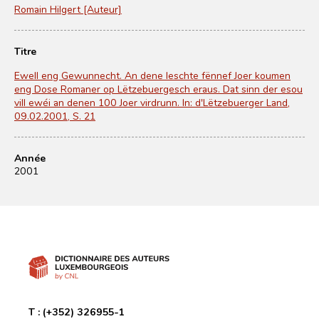
Romain Hilgert [Auteur]
Titre
Ewell eng Gewunnecht. An dene leschte fënnef Joer koumen
eng Dose Romaner op Lëtzebuergesch eraus. Dat sinn der esou
vill ewéi an denen 100 Joer virdrunn. In: d'Lëtzebuerger Land,
09.02.2001, S. 21
Année
2001
T :
(+352) 326955-1