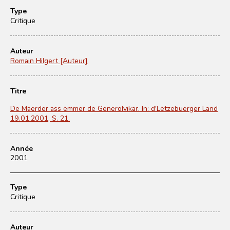
Type
Critique
Auteur
Romain Hilgert [Auteur]
Titre
De Mäerder ass ëmmer de Generolvikär. In: d'Lëtzebuerger Land
19.01.2001, S. 21.
Année
2001
Type
Critique
Auteur