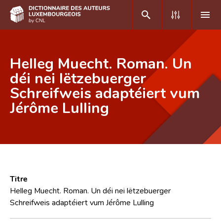
DE
FR
Helleg Muecht. Roman. Un
déi nei lëtzebuerger
Schreifweis adaptéiert vum
Accueil
Jérôme Lulling
Auteur(e)s A-Z
Recherche avancée
Foire aux questions
CNL
Titre
Équipe scientifique
Helleg Muecht. Roman. Un déi nei lëtzebuerger
Schreifweis adaptéiert vum Jérôme Lulling
Contact