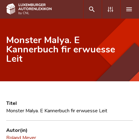
DE
FR
Monster Malya. E
Kannerbuch fir erwuesse
Leit
Home
Autor(inn)en A-Z
Erweiterte Suche
Häufige Fragen und Antworten
Titel
CNL
Monster Malya. E Kannerbuch fir erwuesse Leit
Forschungsgruppe
Autor(in)
Kontakt
Roland Meyer