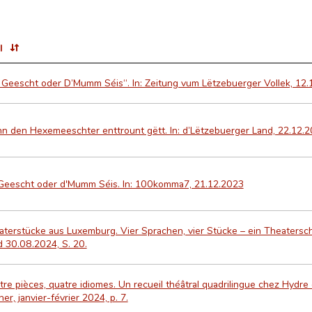
l
Geescht oder D’Mumm Séis“. In: Zeitung vum Lëtzebuerger Vollek, 12.1
 den Hexemeeschter enttrount gëtt. In: d’Lëtzebuerger Land, 22.12.20
Geescht oder d'Mumm Séis. In: 100komma7, 21.12.2023
terstücke aus Luxemburg. Vier Sprachen, vier Stücke – ein Theatersch
 30.08.2024, S. 20.
re pièces, quatre idiomes. Un recueil théâtral quadrilingue chez Hydre éd
er, janvier-février 2024, p. 7.