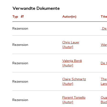
Verwandte Dokumente
Typ
Autor(in)
Tite
Rezension
„De 
Chris Lauer
Rezension
Wann
[Autor]
Valerija Berdi
Rezension
De 
[Autor]
Claire Schmartz
Thea
Rezension
[Autor]
Land
Florent Toniello
Quat
Rezension
[Autor]
Büch