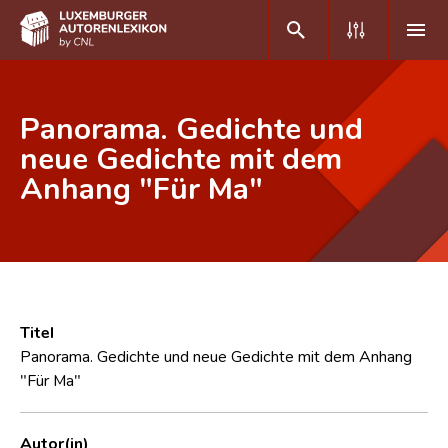
DE
FR
Panorama. Gedichte und
neue Gedichte mit dem
Anhang "Für Ma"
Home
Autor(inn)en A-Z
Erweiterte Suche
Häufige Fragen und Antworten
Titel
CNL
Panorama. Gedichte und neue Gedichte mit dem Anhang
"Für Ma"
Forschungsgruppe
Kontakt
Autor(in)