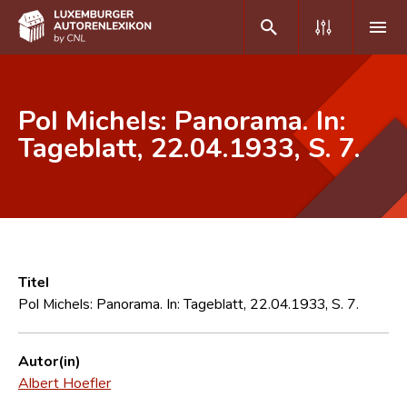
DE
FR
Pol Michels: Panorama. In:
Tageblatt, 22.04.1933, S. 7.
Home
Autor(inn)en A-Z
Erweiterte Suche
Häufige Fragen und Antworten
Titel
Pol Michels: Panorama. In: Tageblatt, 22.04.1933, S. 7.
CNL
Forschungsgruppe
Autor(in)
Albert Hoefler
Kontakt