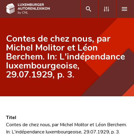
DE
FR
Contes de chez nous, par
Michel Molitor et Léon
Berchem. In: L'indépendance
Home
luxembourgeoise,
Autor(inn)en A-Z
29.07.1929, p. 3.
Erweiterte Suche
Häufige Fragen und Antworten
CNL
Forschungsgruppe
Titel
Contes de chez nous, par Michel Molitor et Léon Berchem.
Kontakt
In: L'indépendance luxembourgeoise, 29.07.1929, p. 3.