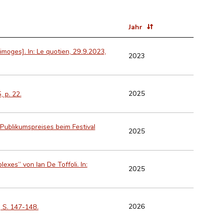
Jahr
imoges]. In: Le quotien, 29.9.2023,
2023
2025
, p. 22.
Publikumspreises beim Festival
2025
exes” von Ian De Toffoli. In:
2025
2026
, S. 147-148.