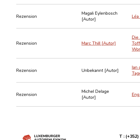
Magali Eylenbosch
Rezension
Léa 
[Autor]
Die
Rezension
Marc Thill [Autor]
Toff
Wor
Ian 
Rezension
Unbekannt [Autor]
Tage
Michel Delage
Rezension
Eng 
[Autor]
T :
(+352)