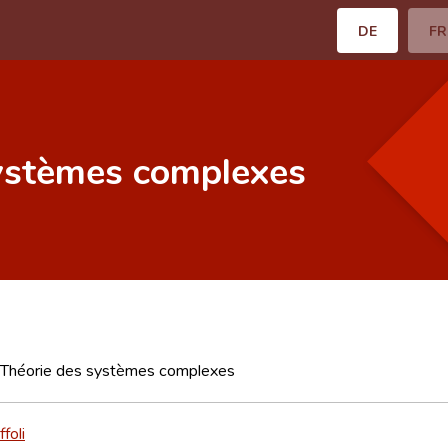
DE
FR
systèmes complexes
a Théorie des systèmes complexes
foli