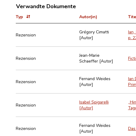
Verwandte Dokumente
Typ
Autor(in)
Tite
Grégory Cimatti
Ian,
Rezension
[Autor]
p. 2
Jean-Marie
Rezension
Fict
Schaeffer [Autor]
Fernand Weides
Ian 
Rezension
[Autor]
Prim
Isabel Spigarelli
„Hin
Rezension
[Autor]
Tage
Fernand Weides
Rezension
Das 
[Autor]