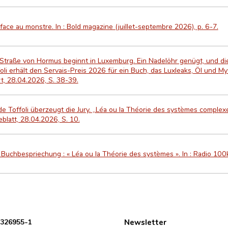
face au monstre. In : Bold magazine (juillet-septembre 2026), p. 6-7.
 Straße von Hormus beginnt in Luxemburg. Ein Nadelöhr genügt, und di
oli erhält den Servais-Preis 2026 für ein Buch, das Luxleaks, Öl und M
t, 28.04.2026, S. 38-39.
de Toffoli überzeugt die Jury. „Léa ou la Théorie des systèmes complexe
blatt, 28.04.2026, S. 10.
Buchbespriechung : « Léa ou la Théorie des systèmes ». In : Radio 10
 326955-1
Newsletter