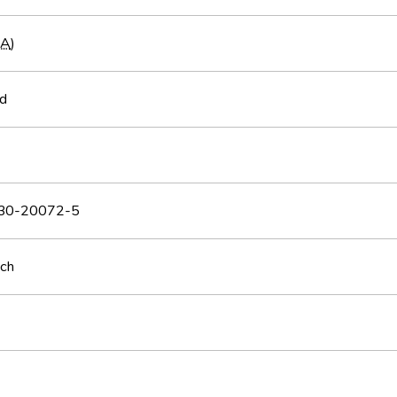
RA
)
d
30-20072-5
sch