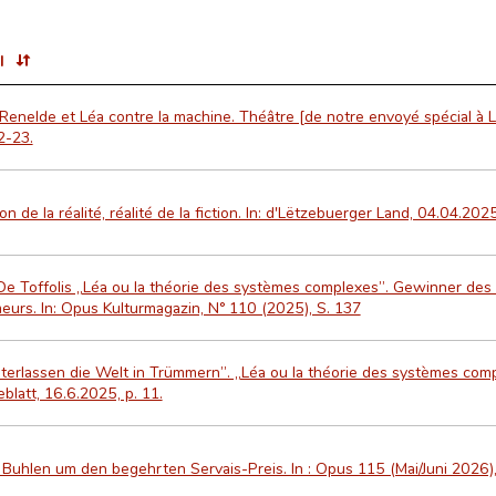
l
 Renelde et Léa contre la machine. Théâtre [de notre envoyé spécial à L
2-23.
ion de la réalité, réalité de la fiction. In: d'Lëtzebuerger Land, 04.04.2025
De Toffolis „Léa ou la théorie des systèmes complexes”. Gewinner des 
eurs. In: Opus Kulturmagazin, N° 110 (2025), S. 137
terlassen die Welt in Trümmern”. „Léa ou la théorie des systèmes compl
blatt, 16.6.2025, p. 11.
Buhlen um den begehrten Servais-Preis. In : Opus 115 (Mai/Juni 2026)