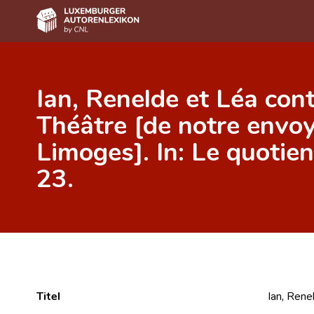
Home
Ian, Renelde et Léa cont
Autor(inn)en A-Z
Théâtre [de notre envoy
Erweiterte Suche
Limoges]. In: Le quotien
Häufige Fragen und Antworten
23.
CNL
Forschungsgruppe
Kontakt
Titel
Ian, Rene