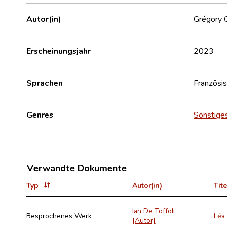
Autor(in)
Grégory C
Erscheinungsjahr
2023
Sprachen
Französi
Genres
Sonstige
Verwandte Dokumente
Typ
Autor(in)
Tite
Ian De Toffoli
Besprochenes Werk
Léa
[Autor]