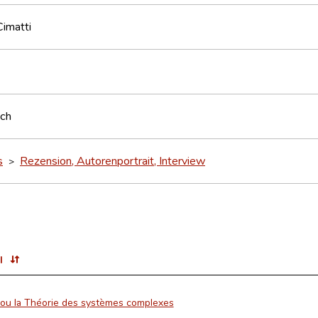
imatti
sch
s
Rezension, Autorenportrait, Interview
>
l
 ou la Théorie des systèmes complexes