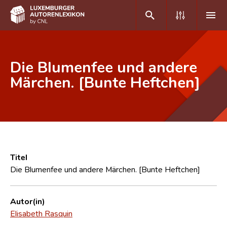
DE
FR
Die Blumenfee und andere
Märchen. [Bunte Heftchen]
Home
Autor(inn)en A-Z
Erweiterte Suche
Häufige Fragen und Antworten
Titel
Die Blumenfee und andere Märchen. [Bunte Heftchen]
CNL
Forschungsgruppe
Autor(in)
Elisabeth Rasquin
Kontakt