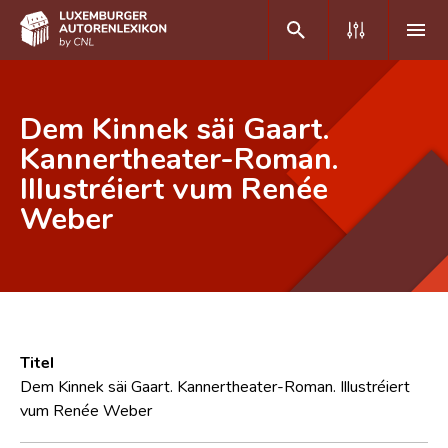
DE
FR
Dem Kinnek säi Gaart.
Kannertheater-Roman.
Illustréiert vum Renée
Home
Weber
Autor(inn)en A-Z
Erweiterte Suche
Häufige Fragen und Antworten
CNL
Titel
Forschungsgruppe
Dem Kinnek säi Gaart. Kannertheater-Roman. Illustréiert
vum Renée Weber
Kontakt