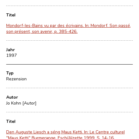
Titel
Mondorf-les-Bains vu par des écrivains. In: Mondorf. Son passé,
son présent, son avenir, p. 385-426.
Jahr
1997
Typ
Rezension
Autor
Jo Kohn [Autor]
Titel
Den Auguste Liesch a séng Maus Ketti. In: Le Centre culturel
"Maus Ketti" Burmerange. Esch/Alzette 1999, S. 14-16.