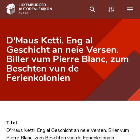
DE
FR
D'Maus Ketti. Eng al
Geschicht an neie Versen.
Biller vum Pierre Blanc, zum
Home
Beschten vun de
Autor(inn)en A-Z
Ferienkolonien
Erweiterte Suche
Häufige Fragen und Antworten
CNL
Forschungsgruppe
Titel
D'Maus Ketti. Eng al Geschicht an neie Versen. Biller vum
Kontakt
Pierre Blanc, zum Beschten vun de Ferienkolonien