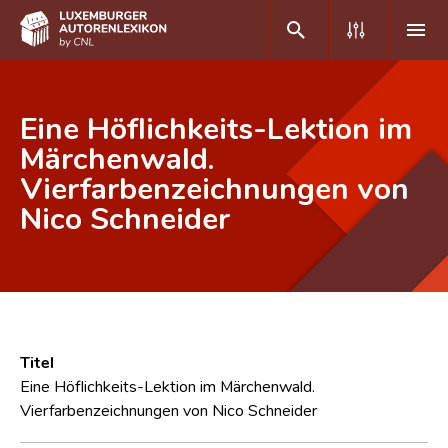
DE
FR
Eine Höflichkeits-Lektion im
Märchenwald.
Vierfarbenzeichnungen von
Home
Nico Schneider
Autor(inn)en A-Z
Erweiterte Suche
Häufige Fragen und Antworten
CNL
Titel
Forschungsgruppe
Eine Höflichkeits-Lektion im Märchenwald.
Vierfarbenzeichnungen von Nico Schneider
Kontakt