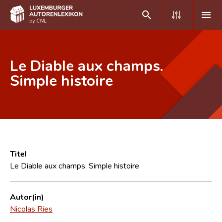
DE
FR
Le Diable aux champs.
Simple histoire
Home
Autor(inn)en A-Z
Erweiterte Suche
Häufige Fragen und Antworten
Titel
Le Diable aux champs. Simple histoire
CNL
Forschungsgruppe
Autor(in)
Nicolas Ries
Kontakt