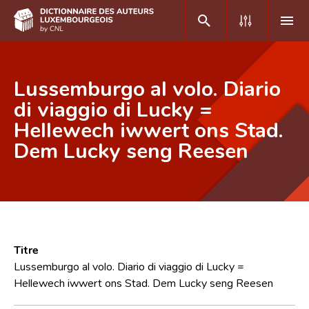
DE
FR
Lussemburgo al volo. Diario
di viaggio di Lucky =
Hellewech iwwert ons Stad.
Accueil
Dem Lucky seng Reesen
Auteur(e)s A-Z
Recherche avancée
Foire aux questions
CNL
Titre
Équipe scientifique
Lussemburgo al volo. Diario di viaggio di Lucky =
Hellewech iwwert ons Stad. Dem Lucky seng Reesen
Contact