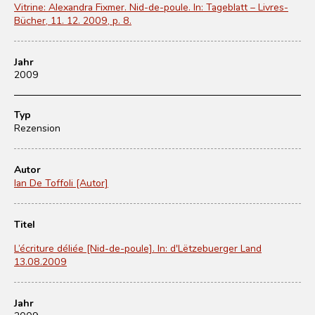
Vitrine: Alexandra Fixmer. Nid-de-poule. In: Tageblatt – Livres-
Bücher, 11. 12. 2009, p. 8.
Jahr
2009
Typ
Rezension
Autor
Ian De Toffoli [Autor]
Titel
L’écriture déliée [Nid-de-poule]. In: d'Lëtzebuerger Land
13.08.2009
Jahr