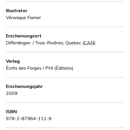
Illustrator
Véronique Fixmer
Erscheinungsort
Differdingen
/
Trois-Rivières, Quebec (
CAN
)
Verlag
Écrits des Forges
/
PHI (Éditions)
Erscheinungsjahr
2009
ISBN
978-2-87964-111-9