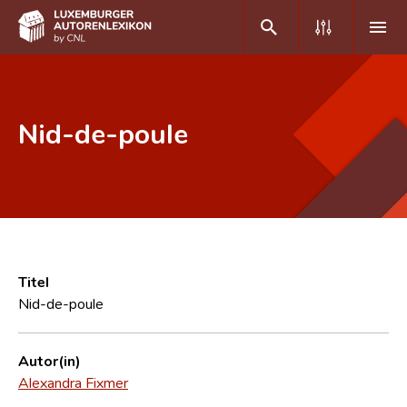
DE
FR
Nid-de-poule
Home
Autor(inn)en A-Z
Erweiterte Suche
Häufige Fragen und Antworten
Titel
Nid-de-poule
CNL
Forschungsgruppe
Autor(in)
Alexandra Fixmer
Kontakt