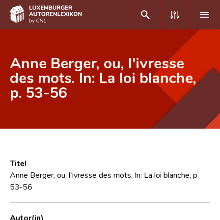
DE
FR
Anne Berger, ou, l'ivresse
des mots. In: La loi blanche,
p. 53-56
Home
Autor(inn)en A-Z
Erweiterte Suche
Häufige Fragen und Antworten
Titel
CNL
Anne Berger, ou, l'ivresse des mots. In: La loi blanche, p.
53-56
Forschungsgruppe
Kontakt
Autor(in)