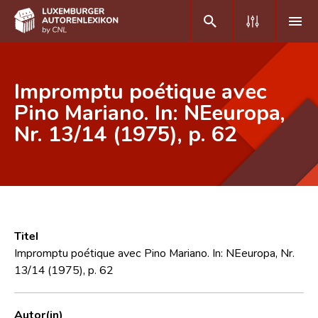
DE
FR
Impromptu poétique avec
Pino Mariano. In: NEeuropa,
Nr. 13/14 (1975), p. 62
Home
Autor(inn)en A-Z
Erweiterte Suche
Häufige Fragen und Antworten
Titel
CNL
Impromptu poétique avec Pino Mariano. In: NEeuropa, Nr.
13/14 (1975), p. 62
Forschungsgruppe
Kontakt
Autor(in)