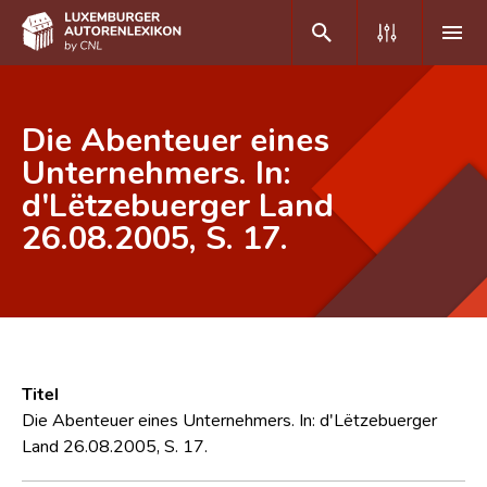
DE
FR
Die Abenteuer eines
Unternehmers. In:
d'Lëtzebuerger Land
Home
26.08.2005, S. 17.
Autor(inn)en A-Z
Erweiterte Suche
Häufige Fragen und Antworten
CNL
Titel
Forschungsgruppe
Die Abenteuer eines Unternehmers. In: d'Lëtzebuerger
Land 26.08.2005, S. 17.
Kontakt