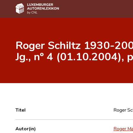
Home
Roger Schiltz 1930-2005
Autor(inn)en A-Z
Jg., nº 4 (01.10.2004), 
Erweiterte Suche
Häufige Fragen und Antworten
CNL
Forschungsgruppe
Kontakt
Titel
Roger Sch
Autor(in)
Roger Ma