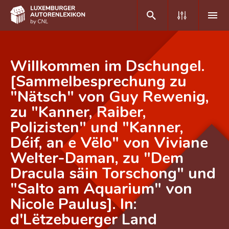
DE
FR
Willkommen im Dschungel.
[Sammelbesprechung zu
"Nätsch" von Guy Rewenig,
Home
zu "Kanner, Raiber,
Autor(inn)en A-Z
Polizisten" und "Kanner,
Erweiterte Suche
Déif, an e Vëlo" von Viviane
Welter-Daman, zu "Dem
Häufige Fragen und Antworten
Dracula säin Torschong" und
CNL
"Salto am Aquarium" von
Forschungsgruppe
Nicole Paulus]. In:
d'Lëtzebuerger Land
Kontakt