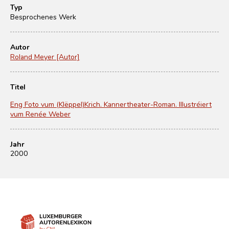
Typ
Besprochenes Werk
Autor
Roland Meyer [Autor]
Titel
Eng Foto vum (Klëppel)Krich. Kannertheater-Roman. Illustréiert
vum Renée Weber
Jahr
2000