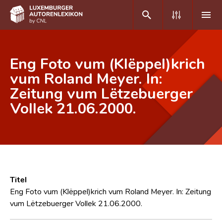
DE
FR
Eng Foto vum (Klëppel)krich
vum Roland Meyer. In:
Zeitung vum Lëtzebuerger
Home
Vollek 21.06.2000.
Autor(inn)en A-Z
Erweiterte Suche
Häufige Fragen und Antworten
CNL
Titel
Forschungsgruppe
Eng Foto vum (Klëppel)krich vum Roland Meyer. In: Zeitung
vum Lëtzebuerger Vollek 21.06.2000.
Kontakt