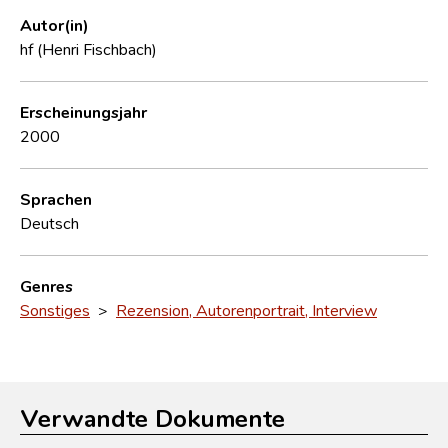
Autor(in)
hf (Henri Fischbach)
Erscheinungsjahr
2000
Sprachen
Deutsch
Genres
Sonstiges
>
Rezension, Autorenportrait, Interview
Verwandte Dokumente