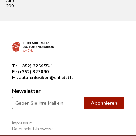
Jahr
2001
T :
(+352) 326955-1
F :
(+352) 327090
M :
autorenlexikon@cnl.etat.lu
Newsletter
Impressum
Datenschutzhinweise