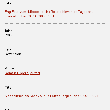
Titel
Eng Foto vum (Klëppel)Krich : Roland Meyer. In: Tageblatt –
Livres-Bücher, 20.10.2000, S. 11.
Jahr
2000
Typ
Rezension
Autor
Romain Hilgert [Autor]
Titel
Klëppelkrich am Kosovo. In: d'Lëtzebuerger Land 07.06.2001