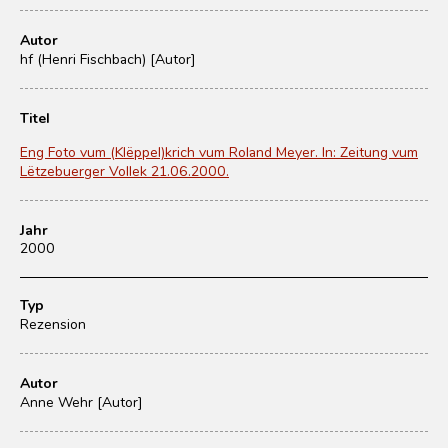
Autor
hf (Henri Fischbach) [Autor]
Titel
Eng Foto vum (Klëppel)krich vum Roland Meyer. In: Zeitung vum
Lëtzebuerger Vollek 21.06.2000.
Jahr
2000
Typ
Rezension
Autor
Anne Wehr [Autor]