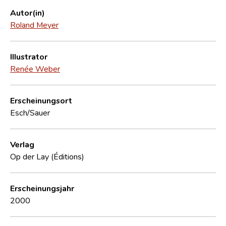
Autor(in)
Roland Meyer
Illustrator
Renée Weber
Erscheinungsort
Esch/Sauer
Verlag
Op der Lay (Éditions)
Erscheinungsjahr
2000