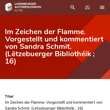
DE
FR
Im Zeichen der Flamme.
Vorgestellt und kommentiert
von Sandra Schmit.
Home
(Lëtzebuerger Bibliothéik ;
Autor(inn)en A-Z
16)
Erweiterte Suche
Häufige Fragen und Antworten
CNL
Forschungsgruppe
Titel
Im Zeichen der Flamme. Vorgestellt und kommentiert von
Kontakt
Sandra Schmit. (Lëtzebuerger Bibliothéik ; 16)