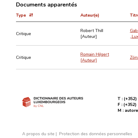
Documents apparentés
Type
Auteur(e)
Titr
Robert Thill
Gab
Critique
[Auteur]
„Lux
Romain Hilgert
Critique
Zöna
[Auteur]
T :
(+352)
F :
(+352)
M :
autore
A propos du site
Protection des données personnelles