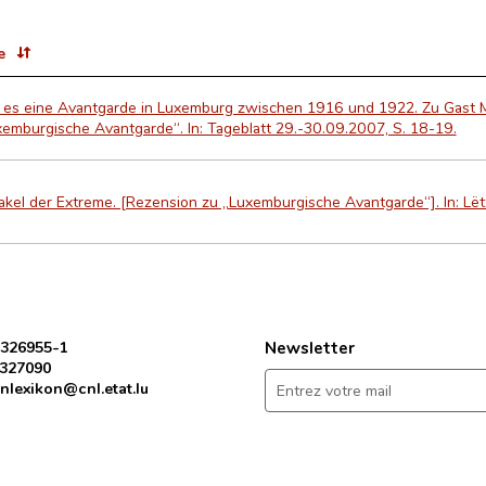
e
 es eine Avantgarde in Luxemburg zwischen 1916 und 1922. Zu Gast
emburgische Avantgarde“. In: Tageblatt 29.-30.09.2007, S. 18-19.
kel der Extreme. [Rezension zu „Luxemburgische Avantgarde“]. In: Lë
 326955-1
Newsletter
 327090
nlexikon@cnl.etat.lu