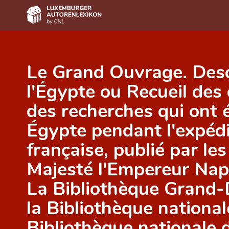
Home
Le Grand Ouvrage. Desc
Autor(inn)en A-Z
l'Égypte ou Recueil des
Erweiterte Suche
des recherches qui ont é
Häufige Fragen und Antworten
Égypte pendant l'expédi
CNL
française, publié par le
Forschungsgruppe
Majesté l'Empereur Nap
Kontakt
La Bibliothèque Grand-D
la Bibliothèque national
Bibliothèque nationale