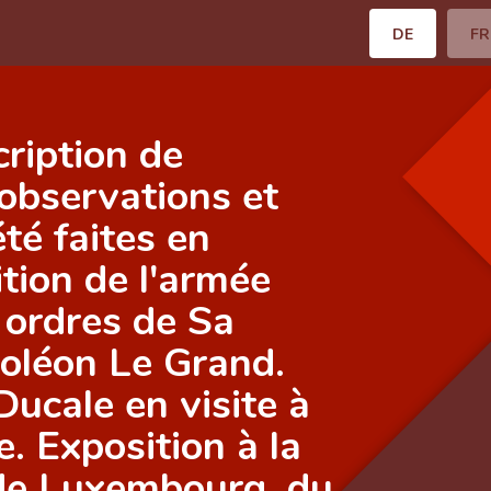
DE
FR
ription de
 observations et
té faites en
tion de l'armée
s ordres de Sa
oléon Le Grand.
ucale en visite à
e. Exposition à la
 de Luxembourg, du