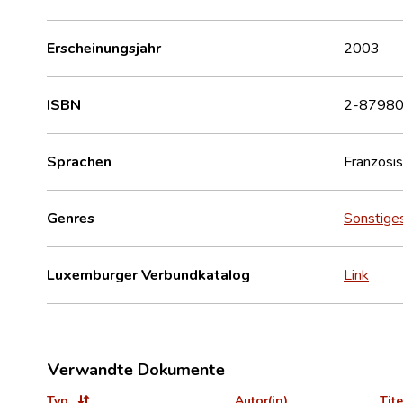
Erscheinungsjahr
2003
ISBN
2-87980
Sprachen
Französi
Genres
Sonstige
Luxemburger Verbundkatalog
Link
Verwandte Dokumente
Typ
Autor(in)
Tite