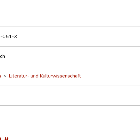
-051-X
sch
s
Literatur- und Kulturwissenschaft
>
l