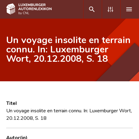
DE
FR
Un voyage insolite en terrain
connu. In: Luxemburger
Wort, 20.12.2008, S. 18
Home
Autor(inn)en A-Z
Erweiterte Suche
Häufige Fragen und Antworten
Titel
CNL
Un voyage insolite en terrain connu. In: Luxemburger Wort,
20.12.2008, S. 18
Forschungsgruppe
Kontakt
Autor(in)