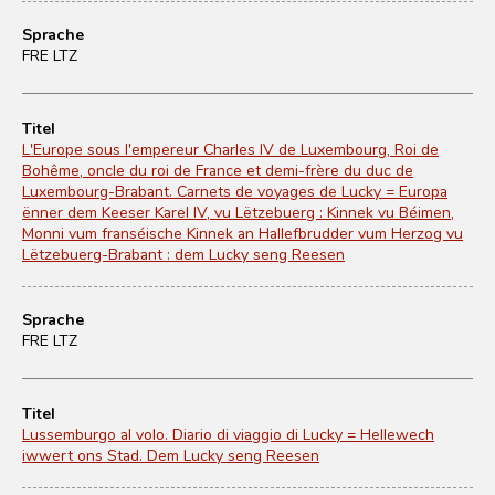
Sprache
FRE LTZ
Titel
L'Europe sous l'empereur Charles IV de Luxembourg, Roi de
Bohême, oncle du roi de France et demi-frère du duc de
Luxembourg-Brabant. Carnets de voyages de Lucky = Europa
ënner dem Keeser Karel IV, vu Lëtzebuerg : Kinnek vu Béimen,
Monni vum franséische Kinnek an Hallefbrudder vum Herzog vu
Lëtzebuerg-Brabant : dem Lucky seng Reesen
Sprache
FRE LTZ
Titel
Lussemburgo al volo. Diario di viaggio di Lucky = Hellewech
iwwert ons Stad. Dem Lucky seng Reesen