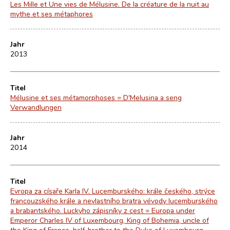
Les Mille et Une vies de Mélusine. De la créature de la nuit au
mythe et ses métaphores
Jahr
2013
Titel
Mélusine et ses métamorphoses = D'Melusina a seng
Verwandlungen
Jahr
2014
Titel
Evropa za císaře Karla IV. Lucemburského: krále českého, strýce
francouzského krále a nevlastního bratra vévody lucemburského
a brabantského. Luckyho zápisníky z cest = Europa under
Emperor Charles IV of Luxembourg, King of Bohemia, uncle of
the King of France, half-brother to the Duke of Luxembourg-