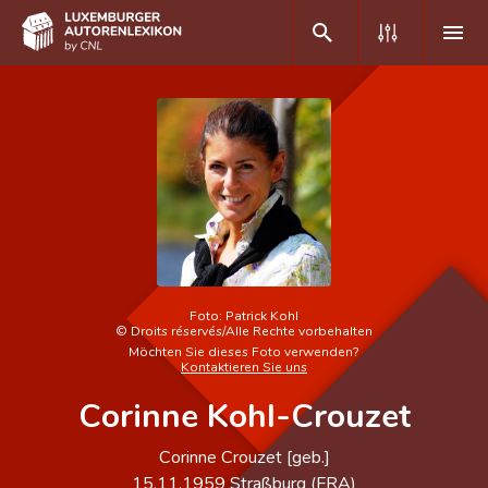
DE
FR
Home
Autor(inn)en A-Z
Erweiterte Suche
Foto:
Patrick Kohl
Häufige Fragen und Antworten
©
Droits réservés/Alle Rechte vorbehalten
Möchten Sie dieses Foto verwenden?
Kontaktieren Sie uns
CNL
Corinne Kohl-Crouzet
Forschungsgruppe
Corinne Crouzet [geb.]
Kontakt
15.11.1959
Straßburg (
FRA
)