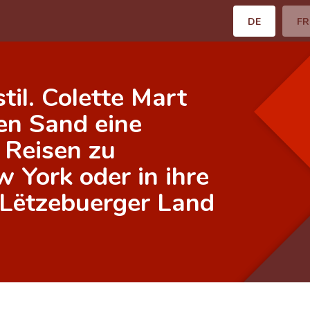
DE
FR
til. Colette Mart
ten Sand eine
 Reisen zu
 York oder in ihre
d'Lëtzebuerger Land