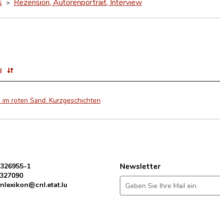
s
Rezension, Autorenportrait, Interview
>
l
 im roten Sand. Kurzgeschichten
 326955-1
Newsletter
 327090
nlexikon@cnl.etat.lu