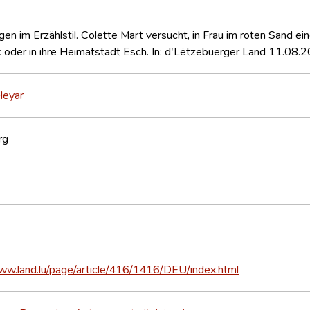
gen im Erzählstil. Colette Mart versucht, in Frau im roten Sand e
oder in ihre Heimatstadt Esch. In: d'Lëtzebuerger Land 11.08.
Heyar
rg
www.land.lu/page/article/416/1416/DEU/index.html