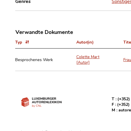
Genres
Sonstige
Verwandte Dokumente
Typ
Autor(in)
Tite
Colette Mart
Besprochenes Werk
Frau
[Autor]
T :
(+352)
F :
(+352)
M :
autore