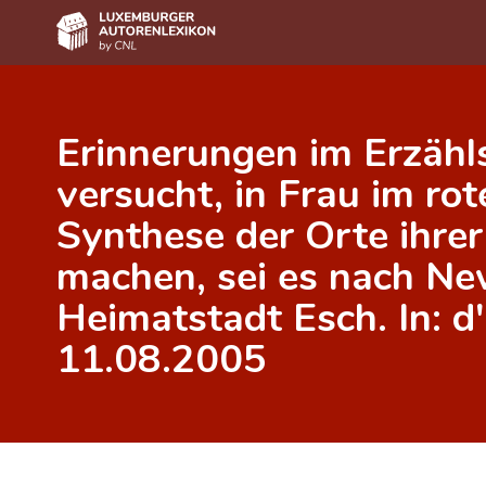
Home
Erinnerungen im Erzähls
Autor(inn)en A-Z
versucht, in Frau im ro
Erweiterte Suche
Synthese der Orte ihrer
Häufige Fragen und Antworten
machen, sei es nach New
CNL
Heimatstadt Esch. In: 
Forschungsgruppe
11.08.2005
Kontakt