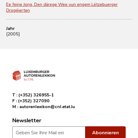
Ee feine Jong. Den därege Wee vun engem Lëtzebuerger
Drogéierten
Jahr
[2005]
T :
(+352) 326955-1
F :
(+352) 327090
M :
autorenlexikon@cnl.etat.lu
Newsletter