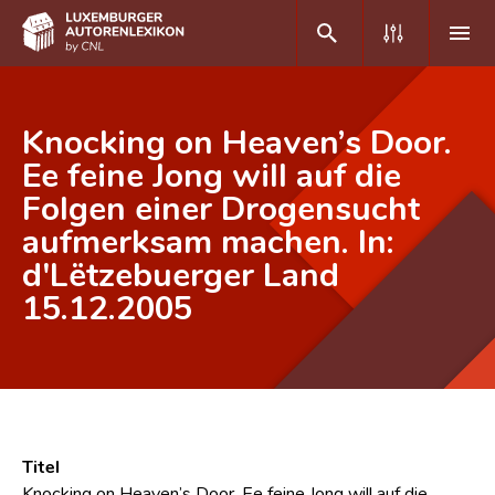
DE
FR
Knocking on Heaven’s Door.
Ee feine Jong will auf die
Folgen einer Drogensucht
Home
aufmerksam machen. In:
Autor(inn)en A-Z
d'Lëtzebuerger Land
Erweiterte Suche
15.12.2005
Häufige Fragen und Antworten
CNL
Forschungsgruppe
Titel
Kontakt
Knocking on Heaven’s Door. Ee feine Jong will auf die