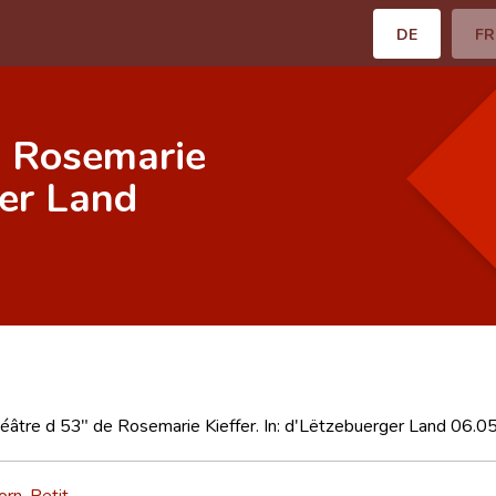
DE
FR
e Rosemarie
ger Land
éâtre d 53" de Rosemarie Kieffer. In: d'Lëtzebuerger Land 06.
horn-Petit