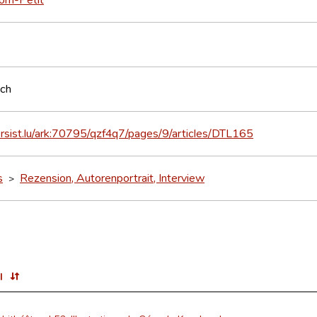
sch
ersist.lu/ark:70795/qzf4q7/pages/9/articles/DTL165
s
Rezension, Autorenportrait, Interview
>
l