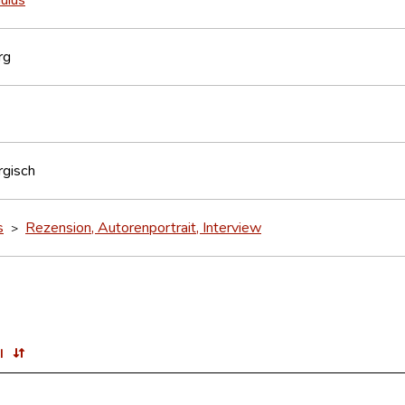
rg
gisch
s
Rezension, Autorenportrait, Interview
>
l