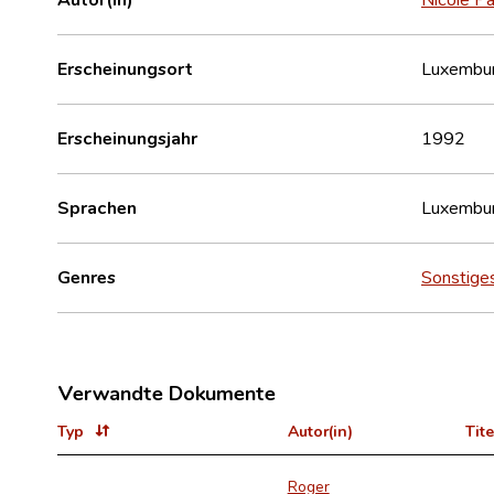
Erscheinungsort
Luxembu
Erscheinungsjahr
1992
Sprachen
Luxembur
Genres
Sonstige
Verwandte Dokumente
Typ
Autor(in)
Tite
Roger