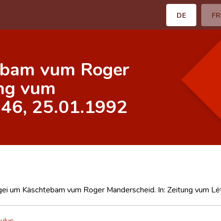
DE
FR
ebam vum Roger
ung vum
r.46, 25.01.1992
ei um Käschtebam vum Roger Manderscheid. In: Zeitung vum Lët
ulus