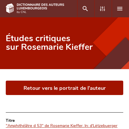
DE
FR
Études critiques
sur Rosemarie Kieffer
Accueil
Auteur(e)s A-Z
Recherche avancée
Retour vers le portrait de l'auteur
Foire aux questions
CNL
Équipe scientifique
Titre
Contact
"Amphithéâtre d 53" de Rosemarie Kieffer. In: d'Lëtzebuerger