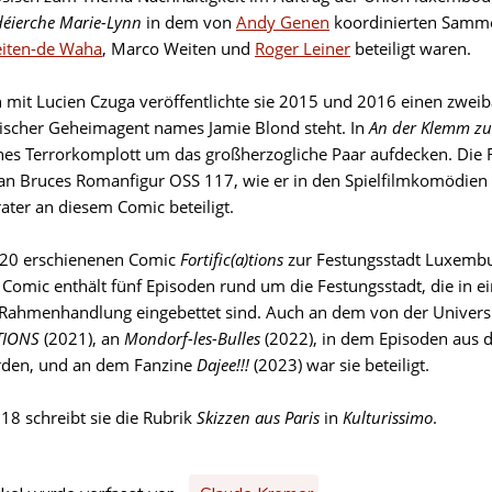
éierche Marie-Lynn
in dem von
Andy Genen
koordinierten Samm
eiten-de Waha
, Marco Weiten und
Roger Leiner
beteiligt waren.
it Lucien Czuga veröffentlichte sie 2015 und 2016 einen zweib
scher Geheimagent names Jamie Blond steht. In
An der Klemm zu
ches Terrorkomplott um das großherzogliche Paar aufdecken. Die
an Bruces Romanfigur OSS 117, wie er in den Spielfilmkomödien 
ater an diesem Comic beteiligt.
020 erschienenen Comic
Fortific(a)tions
zur Festungsstadt Luxembur
 Comic enthält fünf Episoden rund um die Festungsstadt, die in e
e Rahmenhandlung eingebettet sind. Auch an dem von der Univer
TIONS
(2021), an
Mondorf-les-Bulles
(2022), in dem Episoden aus 
rden, und an dem Fanzine
Dajee!!!
(2023) war sie beteiligt.
18 schreibt sie die Rubrik
Skizzen aus Paris
in
Kulturissimo
.