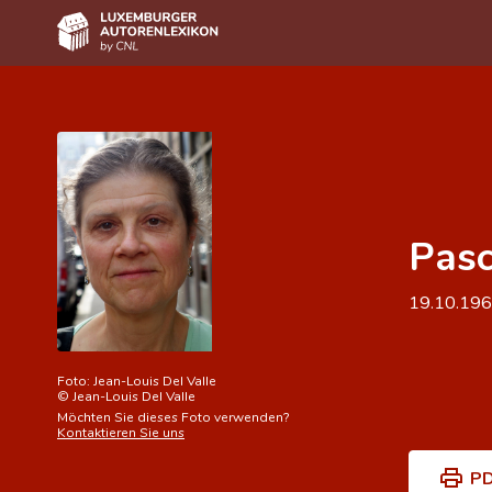
Home
Autor(inn)en A-Z
Erweiterte Suche
Pasc
Häufige Fragen und Antworten
CNL
19.10.19
Forschungsgruppe
Kontakt
Foto:
Jean-Louis Del Valle
©
Jean-Louis Del Valle
Möchten Sie dieses Foto verwenden?
Kontaktieren Sie uns
PD