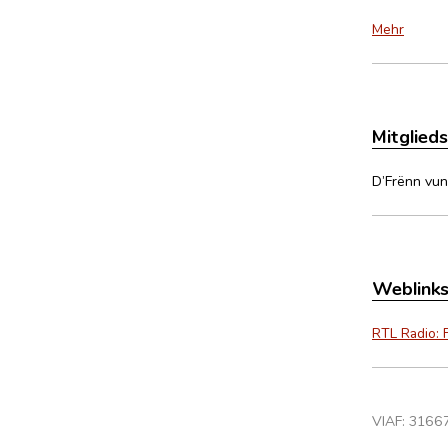
Mehr
Mitglied
D’Frënn vun 
Weblink
RTL Radio: 
VIAF:
3166