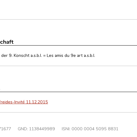
schaft
der 9. Konscht a.s.b.l. = Les amis du 9e art a.s.b.l.
s
Freides-Invité 11.12.2015
71677
GND:
1138449989
ISNI: 0000 0004 5095 8831