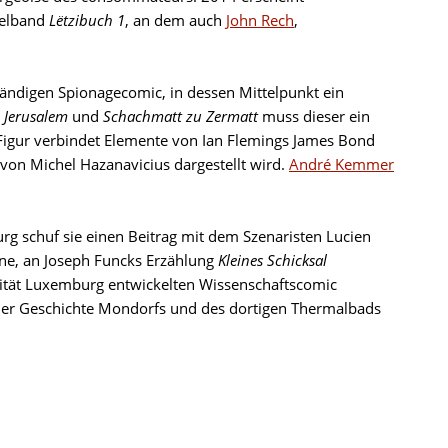
elband
Lëtzibuch 1
, an dem auch
John Rech
,
ändigen Spionagecomic, in dessen Mittelpunkt ein
 Jerusalem
und
Schachmatt zu Zermatt
muss dieser ein
 Figur verbindet Elemente von Ian Flemings James Bond
von Michel Hazanavicius dargestellt wird.
André Kemmer
g schuf sie einen Beitrag mit dem Szenaristen Lucien
ine, an
Joseph Funcks
Erzählung
Kleines Schicksal
sität Luxemburg entwickelten Wissenschaftscomic
der Geschichte Mondorfs und des dortigen Thermalbads