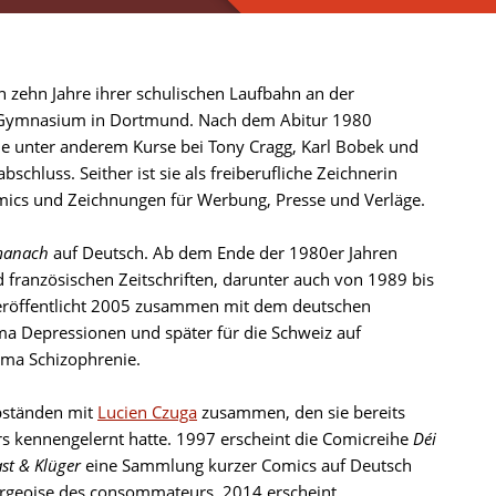
ten zehn Jahre ihrer schulischen Laufbahn an der
l-Gymnasium in Dortmund. Nach dem Abitur 1980
sie unter anderem Kurse bei Tony Cragg, Karl Bobek und
chluss. Seither ist sie als freiberufliche Zeichnerin
 Comics und Zeichnungen für Werbung, Presse und Verläge.
manach
auf Deutsch. Ab dem Ende der 1980er Jahren
 französischen Zeitschriften, darunter auch von 1989 bis
veröffentlicht 2005 zusammen mit dem deutschen
 Depressionen und später für die Schweiz auf
ema Schizophrenie.
Abständen mit
Lucien Czuga
zusammen, den sie bereits
s kennengelernt hatte. 1997 erscheint die Comicreihe
Déi
st & Klüger
eine Sammlung kurzer Comics auf Deutsch
rgeoise des consommateurs. 2014 erscheint