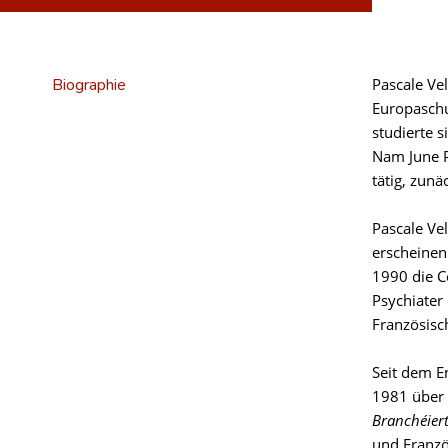
Biographie
Pascale Vel
Europasch
studierte 
Nam June Pa
tätig, zunä
Pascale Ve
erscheinen
1990 die 
Psychiate
Französisc
Seit dem E
1981 über 
Branchéier
und Franzö