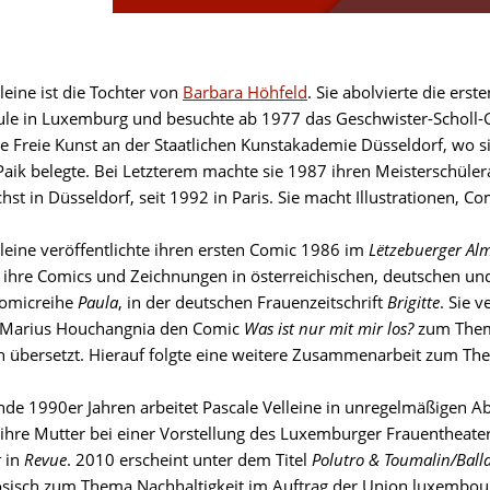
leine ist die Tochter von
Barbara Höhfeld
. Sie abolvierte die ers
ule in Luxemburg und besuchte ab 1977 das Geschwister-Schol
sie Freie Kunst an der Staatlichen Kunstakademie Düsseldorf, wo 
ik belegte. Bei Letzterem machte sie 1987 ihren Meisterschülerabs
chst in Düsseldorf, seit 1992 in Paris. Sie macht Illustrationen,
lleine veröffentlichte ihren ersten Comic 1986 im
Lëtzebuerger Al
 ihre Comics und Zeichnungen in österreichischen, deutschen und
Comicreihe
Paula
, in der deutschen Frauenzeitschrift
Brigitte
. Sie 
r Marius Houchangnia den Comic
Was ist nur mit mir los?
zum Thema
h übersetzt. Hierauf folgte eine weitere Zusammenarbeit zum Th
nde 1990er Jahren arbeitet Pascale Velleine in unregelmäßigen 
ihre Mutter bei einer Vorstellung des Luxemburger Frauentheater
t
in
Revue
. 2010 erscheint unter dem Titel
Polutro & Toumalin/Balla
sisch zum Thema Nachhaltigkeit im Auftrag der Union luxembou