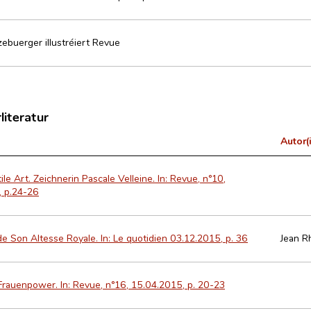
zebuerger illustréiert Revue
literatur
Autor(
ile Art. Zeichnerin Pascale Velleine. In: Revue, n°10,
, p.24-26
de Son Altesse Royale. In: Le quotidien 03.12.2015, p. 36
Jean R
Frauenpower. In: Revue, n°16, 15.04.2015, p. 20-23