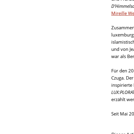
D’Himmelsd
Mireille W
Zusammen m
luxemburgi
islamistis
und von Je
war als Ber
Für den 2
Czuga. Der
inspiriert
LUX:PLORA
erzählt we
Seit Mai 20