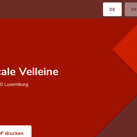
DE
FR
ale Velleine
60
Luxemburg
F drucken