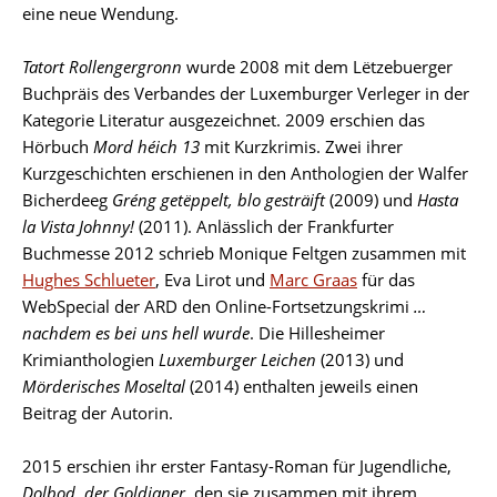
eine neue Wendung.
Tatort Rollengergronn
wurde 2008 mit dem Lëtzebuerger
Buchpräis des Verbandes der Luxemburger Verleger in der
Kategorie Literatur ausgezeichnet. 2009 erschien das
Hörbuch
Mord héich 13
mit Kurzkrimis. Zwei ihrer
Kurzgeschichten erschienen in den Anthologien der Walfer
Bicherdeeg
Gréng getëppelt, blo gesträift
(2009) und
Hasta
la Vista Johnny!
(2011). Anlässlich der Frankfurter
Buchmesse 2012 schrieb Monique Feltgen zusammen mit
Hughes Schlueter
, Eva Lirot und
Marc Graas
für das
WebSpecial der ARD den Online-Fortsetzungskrimi
…
nachdem es bei uns hell wurde
. Die Hillesheimer
Krimianthologien
Luxemburger Leichen
(2013) und
Mörderisches Moseltal
(2014) enthalten jeweils einen
Beitrag der Autorin.
2015 erschien ihr erster Fantasy-Roman für Jugendliche,
Dolbod, der Goldianer
, den sie zusammen mit ihrem