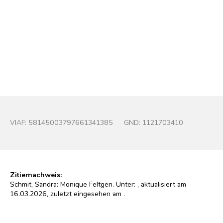
Monique Feltgen
Foto : Liz Hacken (2012)
© Liz Hacken
VIAF:
58145003797661341385
GND:
1121703410
Zitiernachweis:
Schmit, Sandra: Monique Feltgen. Unter:
, aktualisiert am
16.03.2026, zuletzt eingesehen am
.