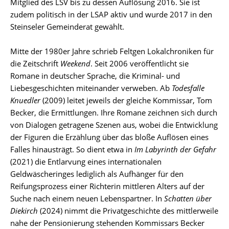
Mitglied des LSV bis zu dessen Auflösung 2016. Sie ist
zudem politisch in der LSAP aktiv und wurde 2017 in den
Steinseler Gemeinderat gewählt.
Mitte der 1980er Jahre schrieb Feltgen Lokalchroniken für
die Zeitschrift
Weekend
. Seit 2006 veröffentlicht sie
Romane in deutscher Sprache, die Kriminal- und
Liebesgeschichten miteinander verweben. Ab
Todesfalle
Knuedler
(2009) leitet jeweils der gleiche Kommissar, Tom
Becker, die Ermittlungen. Ihre Romane zeichnen sich durch
von Dialogen getragene Szenen aus, wobei die Entwicklung
der Figuren die Erzählung über das bloße Auflösen eines
Falles hinausträgt. So dient etwa in
Im Labyrinth der Gefahr
(2021) die Entlarvung eines internationalen
Geldwäscheringes lediglich als Aufhänger für den
Reifungsprozess einer Richterin mittleren Alters auf der
Suche nach einem neuen Lebenspartner. In
Schatten über
Diekirch
(2024) nimmt die Privatgeschichte des mittlerweile
nahe der Pensionierung stehenden Kommissars Becker