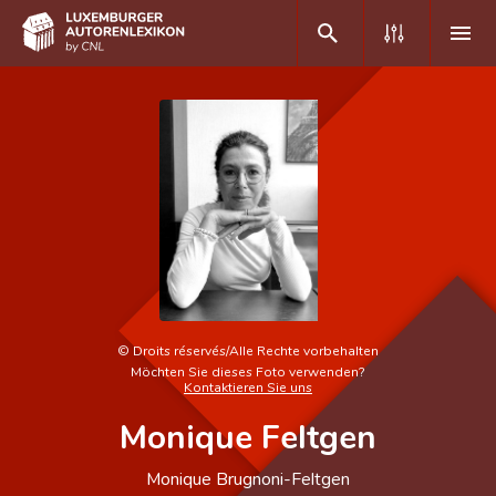
DE
FR
Home
Autor(inn)en A-Z
Erweiterte Suche
Häufige Fragen und Antworten
©
Droits réservés/Alle Rechte vorbehalten
Möchten Sie dieses Foto verwenden?
CNL
Kontaktieren Sie uns
Monique Feltgen
Forschungsgruppe
Kontakt
Monique Brugnoni-Feltgen