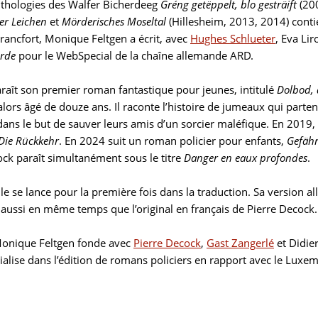
nthologies des Walfer Bicherdeeg
Gréng getëppelt, blo gesträift
(20
r Leichen
et
Mörderisches Moseltal
(Hillesheim, 2013, 2014) contie
Francfort, Monique Feltgen a écrit, avec
Hughes Schlueter
, Eva Lir
urde
pour le WebSpecial de la chaîne allemande ARD.
raît son premier roman fantastique pour jeunes, intitulé
Dolbod, 
alors âgé de douze ans. Il raconte l’histoire de jumeaux qui part
ans le but de sauver leurs amis d’un sorcier maléfique. En 2019, la 
 Die Rückkehr
. En 2024 suit un roman policier pour enfants,
Gefäh
ock paraît simultanément sous le titre
Danger en eaux profondes
.
le se lance pour la première fois dans la traduction. Sa version
là aussi en même temps que l’original en français de Pierre Decock.
onique Feltgen fonde avec
Pierre Decock
,
Gast Zangerlé
et Didier
ialise dans l’édition de romans policiers en rapport avec le Luxe