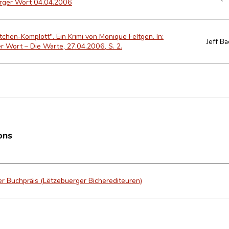
urger Wort 04.04.2006
chen-Komplott". Ein Krimi von Monique Feltgen. In:
Jeff B
 Wort – Die Warte, 27.04.2006, S. 2.
ons
r Buchpräis (Lëtzebuerger Bicherediteuren)