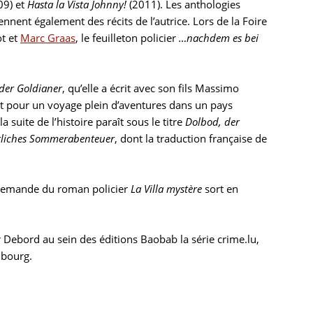
09) et
Hasta la Vista Johnny!
(2011). Les anthologies
nnent également des récits de l’autrice. Lors de la Foire
ot et
Marc Graas
, le feuilleton
policier
…nachdem es bei
der Goldianer
, qu’elle a écrit avec son fils Massimo
ent pour un voyage plein d’aventures dans un pays
suite de l’histoire paraît sous le titre
Dolbod, der
rliches Sommerabenteuer
, dont la traduction française de
 allemande du roman policier
La Villa mystère
sort en
 Debord au sein des éditions Baobab la série crime.lu,
mbourg.