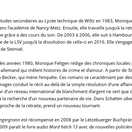
études secondaires au Lycée technique de Wiltz en 1983, Monique 
ans l’académie de Nancy-Metz. Ensuite, elle travaille jusqu'à la re
e grâce à des cours du soir. De 2003 à 2006, elle suit à Hambourg
de la LSV jusqu’à la dissolution de celle-ci en 2016. Elle s’engage
e Steinsel.
des années 1980, Monique Feltgen rédige des chroniques locales 
allemand qui mêlent histoires de crime et d’amour. À partir de
To
m Becker, qui mène l’enquête. Ces romans se caractérisent par de
ages conduit le récit au-delà de la simple résolution d’une affai
ur d’un réseau international de blanchiment d’argent ne sert que 
à la recherche d’un nouveau partenaire de vie. Dans
Schatten über
proche de la retraite, prend un nouveau tournant.
engergronn
est récompensé en 2008 par le Lëtzebuerger Buchpräis
2009 paraît le livre audio
Mord héich 13
avec de nouvelles policièr