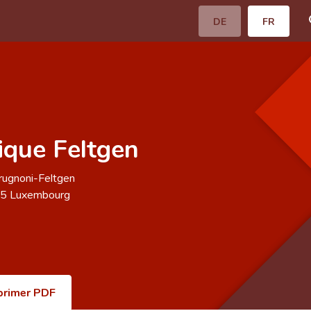
DE
FR
que Feltgen
rugnoni-Feltgen
65
Luxembourg
primer PDF