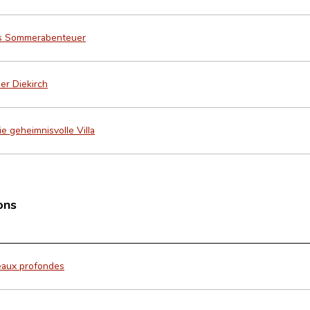
es Sommerabenteuer
er Diekirch
e geheimnisvolle Villa
ons
eaux profondes