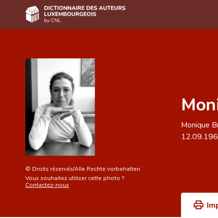
Accueil
Auteur(e)s A-Z
Recherche avancée
Moni
Foire aux questions
Monique B
CNL
12.09.19
Équipe scientifique
Contact
©
Droits réservés/Alle Rechte vorbehalten
Vous souhaitez utiliser cette photo ?
Contactez-nous
Im