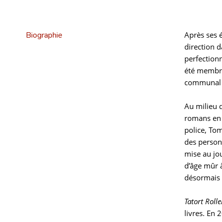
Biographie
Après ses 
direction d
perfectionn
été membre 
communal d
Au milieu 
romans en 
police, To
des personn
mise au jo
d’âge mûr 
désormais 
Tatort Roll
livres. En 