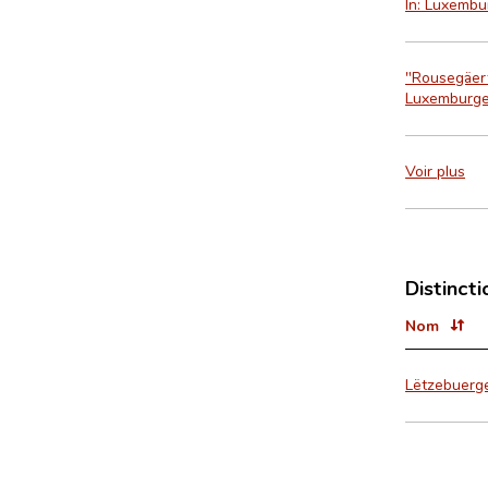
In: Luxemb
"Rousegäert
Luxemburger
Voir plus
Distincti
Nom
Lëtzebuerge