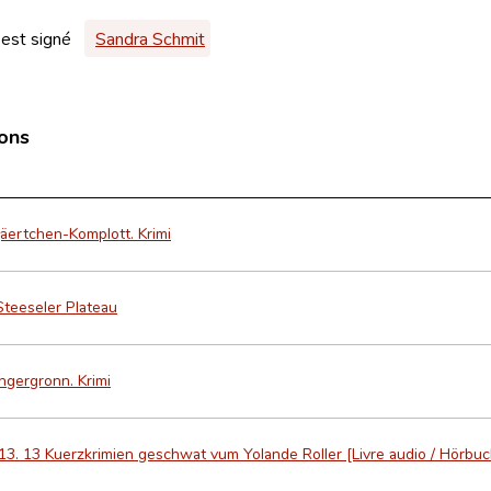
 est signé
Sandra Schmit
ions
ertchen-Komplott. Krimi
Steeseler Plateau
ngergronn. Krimi
13. 13 Kuerzkrimien geschwat vum Yolande Roller [Livre audio / Hörbuc