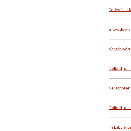
Todesfalle 
Showdown in
Verschwörun
Dolbod, der
Verschollen 
Dolbod, der
Im Labyrint