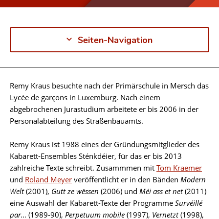
Seiten-Navigation
Remy Kraus besuchte nach der Primärschule in Mersch das
Biographie
Lycée de garçons in Luxemburg. Nach einem
abgebrochenen Jurastudium arbeitete er bis 2006 in der
Personalabteilung des Straßenbauamts.
Remy Kraus ist 1988 eines der Gründungsmitglieder des
Kabarett-Ensembles Sténkdéier, für das er bis 2013
zahlreiche Texte schreibt. Zusammmen mit
Tom Kraemer
und
Roland Meyer
veröffentlicht er in den Bänden
Modern
Welt
(2001),
Gutt ze wëssen
(2006) und
Méi ass et net
(2011)
eine Auswahl der Kabarett-Texte der Programme
Survéillé
par…
(1989-90),
Perpetuum mobile
(1997),
Vernetzt
(1998),