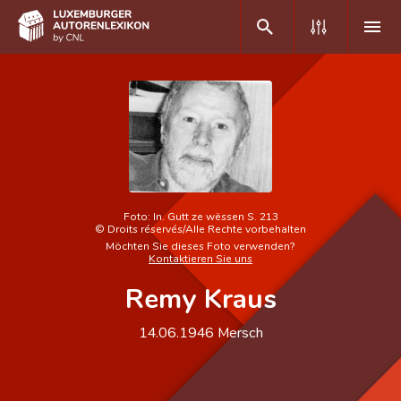
DE
FR
Home
Autor(inn)en A-Z
Foto:
In. Gutt ze wëssen S. 213
©
Droits réservés/Alle Rechte vorbehalten
Erweiterte Suche
Möchten Sie dieses Foto verwenden?
Kontaktieren Sie uns
Häufige Fragen und Antworten
Remy Kraus
CNL
14.06.1946
Mersch
Forschungsgruppe
Kontakt