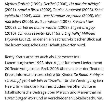
Mythos Fräizäit
(1999),
Flexibel
(2000),
Hu mir dat néideg?
(2001),
Äppel a Biren
(2002),
Totalen Ausverkaf
(2003),
Schéi
gebiischt
(2004),
XXXL - eng Nummer ze grouss
(2005),
Net
mäi Béier!
(2006),
Gutt ze wëssen
(2007),
Kreesverkéier
(2008),
vir bäi an hanne widder
(2009),
Et geet biergop
(2010)
, Schwaarze Péiter
(2011)und
Eng hallef Millioun
Expären
(2012), in denen ein satirisch-kritischer Blick auf
die luxemburgische Gesellschaft geworfen wird.
Remy Kraus arbeitet auch als Übersetzer ins
Luxemburgische: 1998 übertrug er für einen Liederabend
20 Texte von Jacques Brel. 2005 übersetzte er den Text der
Krebs-Informationsbroschüre für Kinder
De Radio-Robby a
säi Kampf géint déi béis Kriibszellen
für die Vereinigung Een
Häerz fir kriibskrank Kanner. Zudem veröffentlichte er
lokalhistorische Beiträge über Mersch und Marienthal im
Luxemburger Wort
und in verschiedenen Lokalbroschüren.