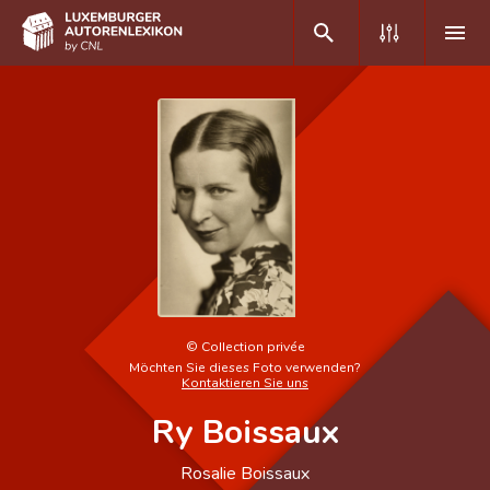
DE
FR
Home
Autor(inn)en A-Z
Erweiterte Suche
Häufige Fragen und Antworten
©
Collection privée
Möchten Sie dieses Foto verwenden?
CNL
Kontaktieren Sie uns
Ry Boissaux
Forschungsgruppe
Kontakt
Rosalie Boissaux