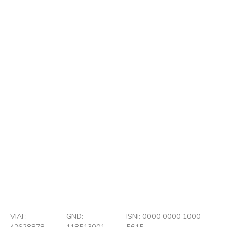
Ry Boissaux
Foto : Jean Weyrich
© Droits réservés/Alle Rechte vorbehalten
VIAF:
GND:
ISNI: 0000 0000 1000
42628878
118513001
5615