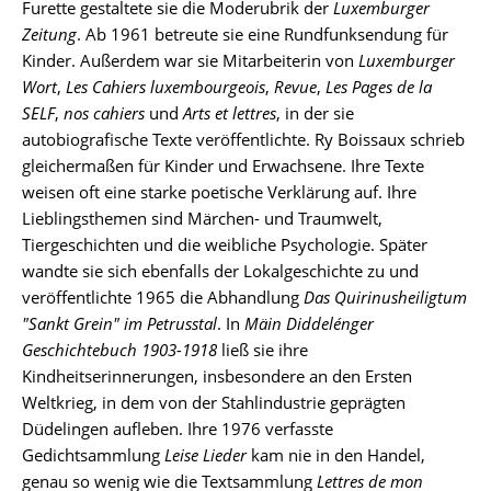
Furette gestaltete sie die Moderubrik der
Luxemburger
Zeitung
. Ab 1961 betreute sie eine Rundfunksendung für
Kinder. Außerdem war sie Mitarbeiterin von
Luxemburger
Wort
,
Les Cahiers luxembourgeois
,
Revue
,
Les Pages de la
SELF
,
nos cahiers
und
Arts et lettres
, in der sie
autobiografische Texte veröffentlichte. Ry Boissaux schrieb
gleichermaßen für Kinder und Erwachsene. Ihre Texte
weisen oft eine starke poetische Verklärung auf. Ihre
Lieblingsthemen sind Märchen- und Traumwelt,
Tiergeschichten und die weibliche Psychologie. Später
wandte sie sich ebenfalls der Lokalgeschichte zu und
veröffentlichte 1965 die Abhandlung
Das Quirinusheiligtum
"Sankt Grein" im Petrusstal
. In
Mäin Diddelénger
Geschichtebuch 1903-1918
ließ sie ihre
Kindheitserinnerungen, insbesondere an den Ersten
Weltkrieg, in dem von der Stahlindustrie geprägten
Düdelingen aufleben. Ihre 1976 verfasste
Gedichtsammlung
Leise Lieder
kam nie in den Handel,
genau so wenig wie die Textsammlung
Lettres de mon