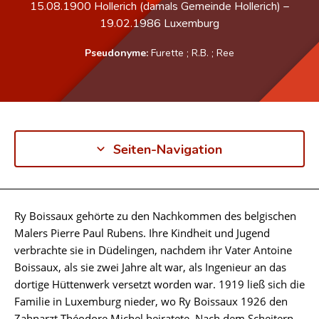
15.08.1900
Hollerich (damals Gemeinde Hollerich)
–
19.02.1986
Luxemburg
Pseudonyme:
Furette
;
R.B.
;
Ree
Seiten-Navigation
Ry Boissaux gehörte zu den Nachkommen des belgischen
Biographie
Malers Pierre Paul Rubens. Ihre Kindheit und Jugend
verbrachte sie in Düdelingen, nachdem ihr Vater Antoine
Boissaux, als sie zwei Jahre alt war, als Ingenieur an das
dortige Hüttenwerk versetzt worden war. 1919 ließ sich die
Familie in Luxemburg nieder, wo Ry Boissaux 1926 den
Zahnarzt Théodore Michel heiratete. Nach dem Scheitern