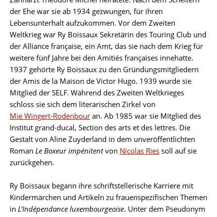
der Ehe war sie ab 1934 gezwungen, für ihren
Lebensunterhalt aufzukommen. Vor dem Zweiten
Weltkrieg war Ry Boissaux Sekretärin des Touring Club und
der Alliance française, ein Amt, das sie nach dem Krieg für
weitere fünf Jahre bei den Amitiés françaises innehatte.
1937 gehörte Ry Boissaux zu den Gründungsmitgliedern
der Amis de la Maison de Victor Hugo. 1939 wurde sie
Mitglied der SELF. Während des Zweiten Weltkrieges
schloss sie sich dem literarischen Zirkel von
Mie Wingert-Rodenbour
an. Ab 1985 war sie Mitglied des
Institut grand-ducal, Section des arts et des lettres. Die
Gestalt von Aline Zuyderland in dem unveröffentlichten
Roman
Le Boxeur impénitent
von
Nicolas Ries
soll auf sie
zurückgehen.
Ry Boissaux begann ihre schriftstellerische Karriere mit
Kindermärchen und Artikeln zu frauenspezifischen Themen
in
L'Indépendance luxembourgeoise
. Unter dem Pseudonym