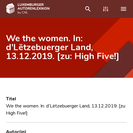
DE
FR
We the women. In:
d'Lëtzebuerger Land,
13.12.2019. [zu: High Five!]
Home
Autor(inn)en A-Z
Erweiterte Suche
Häufige Fragen und Antworten
Titel
CNL
We the women. In: d'Lëtzebuerger Land, 13.12.2019. [zu:
High Five!]
Forschungsgruppe
Kontakt
Autor(in)