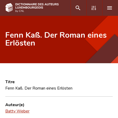
DE
FR
Fenn Kaß. Der Roman eines
Erlösten
Accueil
Auteur(e)s A-Z
Recherche avancée
Foire aux questions
Titre
Fenn Kaß. Der Roman eines Erlösten
CNL
Équipe scientifique
Auteur(e)
Batty Weber
Contact