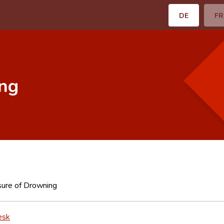
DE
FR
ing
sure of Drowning
esk