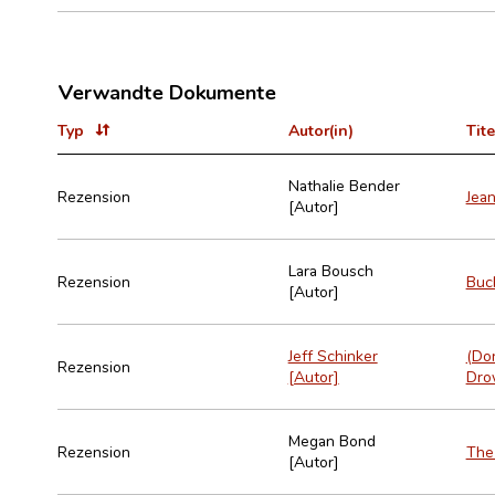
Verwandte Dokumente
Typ
Autor(in)
Tite
Nathalie Bender
Rezension
Jea
[Autor]
Lara Bousch
Rezension
Buc
[Autor]
Jeff Schinker
(Don
Rezension
[Autor]
Drow
Megan Bond
Rezension
The 
[Autor]