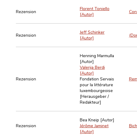
Florent Toniello
Rezension
Cont
[Autor]
Jeff Schinker
Rezension
(Don
[Autor]
Henning Marmulla
[Autor]
Valerija Berdi
[Autor]
Rezension
Fondation Servais
Rem
pour la littérature
luxembourgeoise
[Herausgeber /
Redakteur]
Bea Kneip [Autor]
Rezension
Jérôme Jaminet
Bich
[Autor]