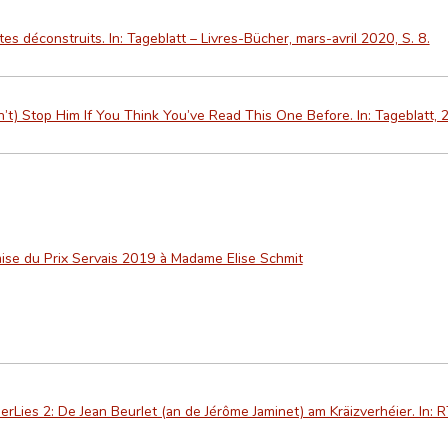
es déconstruits. In: Tageblatt – Livres-Bücher, mars-avril 2020, S. 8.
’t) Stop Him If You Think You’ve Read This One Before. In: Tageblatt, 2
ise du Prix Servais 2019 à Madame Elise Schmit
erLies 2: De Jean Beurlet (an de Jérôme Jaminet) am Kräizverhéier. In: 