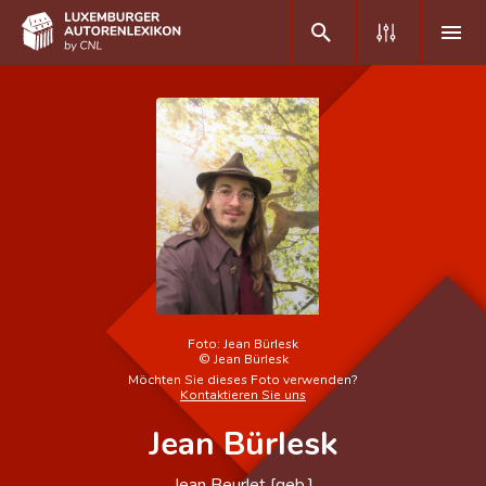
DE
FR
Home
Autor(inn)en A-Z
Erweiterte Suche
Häufige Fragen und Antworten
Foto:
Jean Bürlesk
©
Jean Bürlesk
CNL
Möchten Sie dieses Foto verwenden?
Kontaktieren Sie uns
Forschungsgruppe
Jean Bürlesk
Kontakt
Jean Beurlet [geb.]