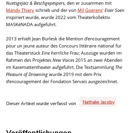
Nuetsgejäiz & Bëschgepëspers
, den er zusammen mit
Mandy Thiery
schrieb und der von
Mil Goerens
‘
Eiser Soen
inspiriert wurde, wurde 2022 vom Theaterkollektiv
MASKéNADA aufgeführt.
2013 erhielt Jean Bürlesk die Mention d’encouragement
pour un jeune auteur des Concours littéraire national für
das Theaterstück
Eine herrliche Frau
; Auszüge wurden im
Rahmen des Projektes
New Voices
2015 an zwei Abenden
im Kasemattentheater aufgeführt. Die Textsammlung
The
Pleasure of Drowning
wurde 2019 mit dem Prix
d’encouragement der Fondation Servais ausgezeichnet.
Nathalie Jacoby
Dieser Artikel wurde verfasst von
Veröffentlichungen