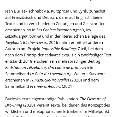
Jean Bürlesk schreibt v.a. Kurzprosa und Lyrik, zunächst
auf Französisch und Deutsch, dann auf Englisch. Seine
Texte sind in verschiedenen Zeitungen und Zeitschriften
erschienen, so in
Les Cahiers luxembourgeois
, im
Lëtzebuerger Journal
und in der literarischen Beilage des
Tageblatt
,
Bücher–Livres
. 2016 nahm er mit elf anderen
Autoren am Projekt
Impossible Readings 7
teil, bei dem
nach dem Prinzip der cadavres exquis ein zwölfteiliger Text
entstand; 2018 erschien sein mehrsprachiger Beitrag
Endstatioun Lëtzebuerg. Um conto de primavera
im
Sammelband
Le Goût du Luxembourg
. Weitere Kurztexte
erschienen in
Fundstücke/Trouvailles
(2020) und dem
Sammelband
Premières Amours
(2021).
Bürlesks erste eigenständige Publikation,
The Pleasure of
Drowning
(2020), vereint Texte, bei denen das Konzept des
wirklichen und metaphorischen Ertrinkens im Mittelpunkt