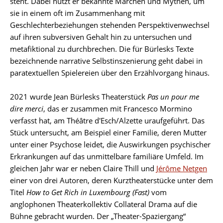
steht. Dabei nutzt er bekannte Märchen und Mythen, um
sie in einem oft im Zusammenhang mit
Geschlechterbeziehungen stehenden Perspektivenwechsel
auf ihren subversiven Gehalt hin zu untersuchen und
metafiktional zu durchbrechen. Die für Bürlesks Texte
bezeichnende narrative Selbstinszenierung geht dabei in
paratextuellen Spielereien über den Erzählvorgang hinaus.
2021 wurde Jean Bürlesks Theaterstück
Pas un pour me
dire merci
, das er zusammen mit Francesco Mormino
verfasst hat, am Théâtre d'Esch/Alzette uraufgeführt. Das
Stück untersucht, am Beispiel einer Familie, deren Mutter
unter einer Psychose leidet, die Auswirkungen psychischer
Erkrankungen auf das unmittelbare familiäre Umfeld. Im
gleichen Jahr war er neben Claire Thill und
Jérôme Netgen
einer von drei Autoren, deren Kurztheaterstücke unter dem
Titel
How to Get Rich in Luxembourg (Fast)
vom
anglophonen Theaterkollektiv Collateral Drama auf die
Bühne gebracht wurden. Der „Theater-Spaziergang“