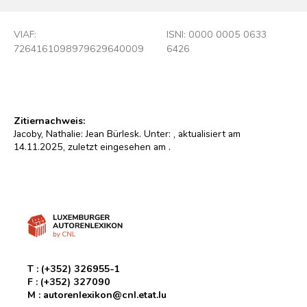
VIAF:
ISNI: 0000 0005 0633
7264161098979629640009
6426
Zitiernachweis:
Jacoby, Nathalie: Jean Bürlesk. Unter:
, aktualisiert am
14.11.2025, zuletzt eingesehen am
.
T :
(+352) 326955-1
F :
(+352) 327090
M :
autorenlexikon@cnl.etat.lu