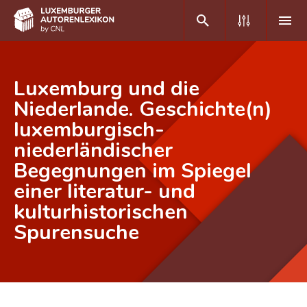
DE
FR
Luxemburg und die
Niederlande. Geschichte(n)
luxemburgisch-
Home
niederländischer
Autor(inn)en A-Z
Begegnungen im Spiegel
Erweiterte Suche
einer literatur- und
kulturhistorischen
Häufige Fragen und Antworten
Spurensuche
CNL
Forschungsgruppe
Kontakt