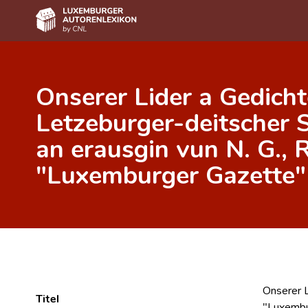
Home
Onserer Lider a Gedicht
Autor(inn)en A-Z
Letzeburger-deitscher 
Erweiterte Suche
an erausgin vun N. G., 
Häufige Fragen und Antworten
"Luxemburger Gazette"
CNL
Forschungsgruppe
Kontakt
Onserer L
Titel
"Luxembu