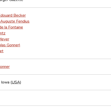
Édouard Becker
Auguste Fendius
e la Fontaine
ntz
Meyer
olas Gonner)
ret
Gonner
 Iowa (
USA
)