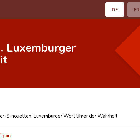
DE
FR
en. Luxemburger
it
iter-Silhouetten. Luxemburger Wortführer der Wahrheit
égoire